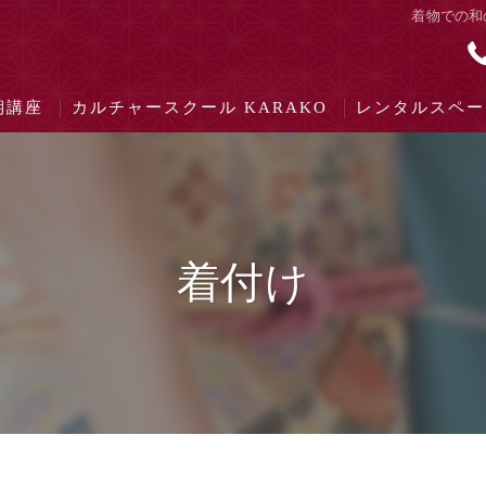
着物での和
期講座
カルチャースクール KARAKO
レンタルスペー
付け
道
着付け
道
法
ち居振る舞い