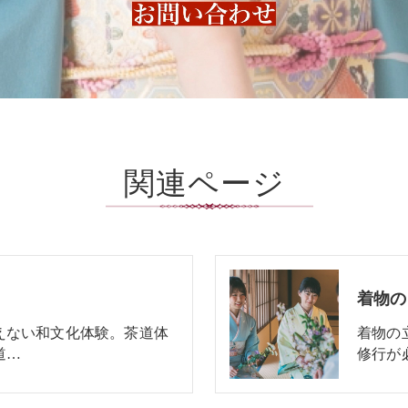
関連ページ
着物の
えない和文化体験。茶道体
着物の
道…
修行が