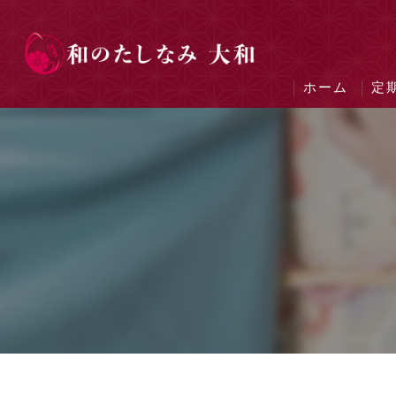
ホーム
定
着
茶
華
作
立