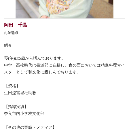
岡田 千晶
お琴講師
紹介
琴(筝)は5歳から嗜んでおります。
中学・高校時代は書道部に在籍し、食の面においては精進料理マイ
スターとして和文化に親しんでおります。
【資格】
生田流宮城社助教
【指導実績】
奈良市内小学校文化部
【その他の実績・メディア】