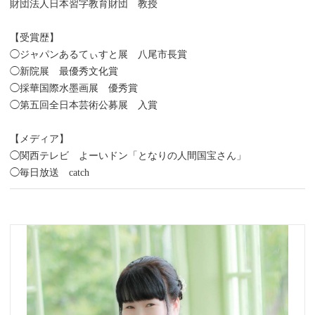
財団法人日本習字教育財団 教授
【受賞歴】
◯ジャパンあるてぃすと展 八尾市長賞
◯新院展 最優秀文化賞
◯採華国際水墨画展 優秀賞
◯第五回全日本芸術公募展 入賞
【メディア】
◯関西テレビ よーいドン「となりの人間国宝さん」
◯毎日放送 catch