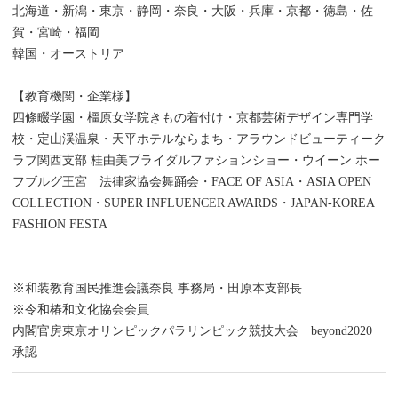
北海道・新潟・東京・静岡・奈良・大阪・兵庫・京都・徳島・佐
賀・宮崎・福岡
韓国・オーストリア
【教育機関・企業様】
四條畷学園・橿原女学院きもの着付け・京都芸術デザイン専門学
校・定山渓温泉・天平ホテルならまち・アラウンドビューティーク
ラブ関西支部 桂由美ブライダルファションショー・ウイーン ホー
フブルグ王宮 法律家協会舞踊会・FACE OF ASIA・ASIA OPEN
COLLECTION・SUPER INFLUENCER AWARDS・JAPAN-KOREA
FASHION FESTA
※和装教育国民推進会議奈良 事務局・田原本支部長
※令和椿和文化協会会員
内閣官房東京オリンピックパラリンピック競技大会 beyond2020
承認