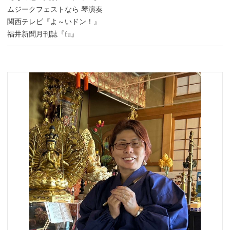
ムジークフェストなら 琴演奏
関西テレビ『よ～いドン！』
福井新聞月刊誌『fu』