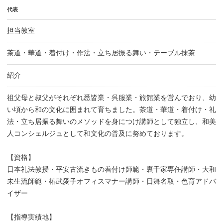
代表
担当教室
茶道・華道・着付け・作法・立ち居振る舞い・テーブル抹茶
紹介
祖父母と叔父がそれぞれ悉皆業・呉服業・旅館業を営んでおり、幼
い頃から和の文化に囲まれて育ちました。茶道・華道・着付け・礼
法・立ち居振る舞いのメソッドを身につけ講師として独立し、和美
人コンシェルジュとして和文化の普及に努めております。
【資格】
日本礼法教授・平安古流きもの着付け師範・裏千家専任講師・大和
未生流師範・椿武愛子オフィスマナー講師・日舞名取・色育アドバ
イザー
【指導実績地】