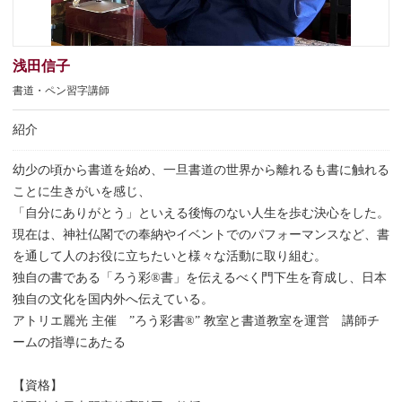
浅田信子
書道・ペン習字講師
紹介
幼少の頃から書道を始め、一旦書道の世界から離れるも書に触れる
ことに生きがいを感じ、
「自分にありがとう」といえる後悔のない人生を歩む決心をした。
現在は、神社仏閣での奉納やイベントでのパフォーマンスなど、書
を通して人のお役に立ちたいと様々な活動に取り組む。
独自の書である「ろう彩®️書」を伝えるべく門下生を育成し、日本
独自の文化を国内外へ伝えている。
アトリエ麗光 主催 ”ろう彩書®️” 教室と書道教室を運営 講師チ
ームの指導にあたる
【資格】