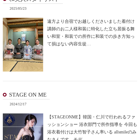
2025/05/23
遠方より合宿でお越しくださいました着付け
講師のお二人様和装に特化した立ち居振る舞
い和室・和装での所作に和装での歩き方知っ
て損はない内容生徒…
STAGE ON ME
2024/12/17
【STAGEONME】韓国・仁川で行われるファ
ッションショー 浴衣部門で所作指導を 今回も
浴衣着付けは大竹智子さん率いる allsmileのみ
なさんです。モデ…