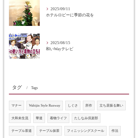
2025/09/11
ホテルロビーに季節の花を
2025/08/15
和いWayテレビ
タグ
Tags
マナー
Wabijin Style Runway
しぐさ
所作
立ち居振る舞い
大和未生流
華道
着物ライフ
たしなみ倶楽部
テーブル茶道
テーブル抹茶
フィニッシングスクール
作法