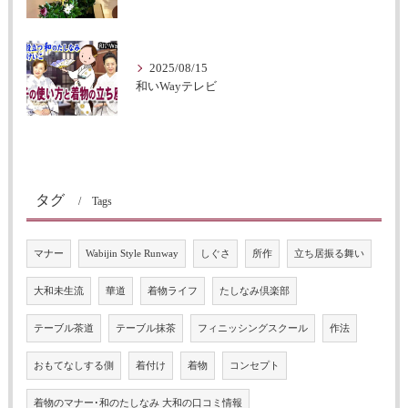
2025/08/15
和いWayテレビ
タグ
Tags
マナー
Wabijin Style Runway
しぐさ
所作
立ち居振る舞い
大和未生流
華道
着物ライフ
たしなみ倶楽部
テーブル茶道
テーブル抹茶
フィニッシングスクール
作法
おもてなしする側
着付け
着物
コンセプト
着物のマナー･和のたしなみ 大和の口コミ情報